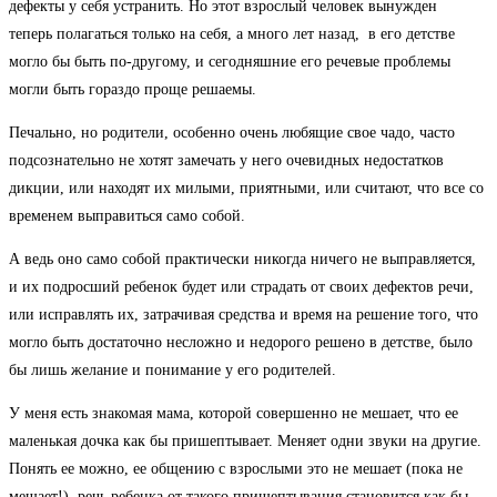
дефекты у себя устранить. Но этот взрослый человек вынужден
теперь полагаться только на себя, а много лет назад, в его детстве
могло бы быть по-другому, и сегодняшние его речевые проблемы
могли быть гораздо проще решаемы.
Печально, но родители, особенно очень любящие свое чадо, часто
подсознательно не хотят замечать у него очевидных недостатков
дикции, или находят их милыми, приятными, или считают, что все со
временем выправиться само собой.
А ведь оно само собой практически никогда ничего не выправляется,
и их подросший ребенок будет или страдать от своих дефектов речи,
или исправлять их, затрачивая средства и время на решение того, что
могло быть достаточно несложно и недорого решено в детстве, было
бы лишь желание и понимание у его родителей.
У меня есть знакомая мама, которой совершенно не мешает, что ее
маленькая дочка как бы пришептывает. Меняет одни звуки на другие.
Понять ее можно, ее общению с взрослыми это не мешает (пока не
мешает!), речь ребенка от такого пришептывания становится как бы