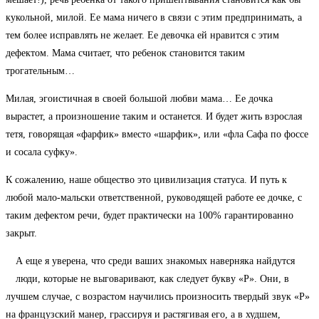
кукольной, милой. Ее мама ничего в связи с этим предпринимать, а
тем более исправлять не желает. Ее девочка ей нравится с этим
дефектом. Мама считает, что ребенок становится таким
трогательным…
Милая, эгоистичная в своей большой любви мама… Ее дочка
вырастет, а произношение таким и останется. И будет жить взрослая
тетя, говорящая «фарфик» вместо «шарфик», или «фла Сафа по фоссе
и сосала суфку».
К сожалению, наше общество это цивилизация статуса. И путь к
любой мало-мальски ответственной, руководящей работе ее дочке, с
таким дефектом речи, будет практически на 100% гарантированно
закрыт.
А еще я уверена, что среди ваших знакомых наверняка найдутся
люди, которые не выговаривают, как следует букву «Р». Они, в
лучшем случае, с возрастом научились произносить твердый звук «Р»
на французский манер, грассируя и растягивая его, а в худшем,