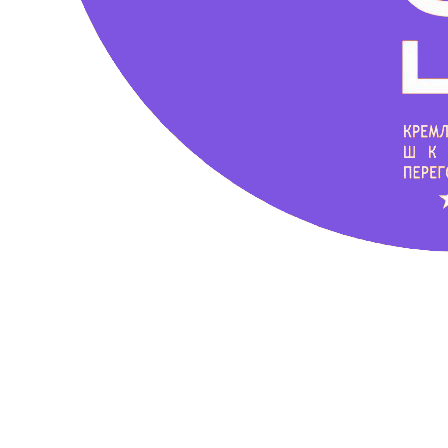
Школа техники речи
Ксении Черновой