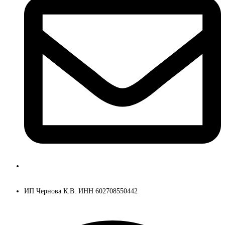
ksenia@kseniache.ru
ИП Чернова К.В. ИНН 602708550442
Telegram