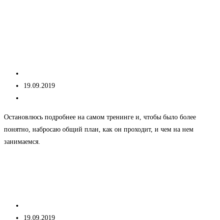
Сила
Продолжить чтение
голоса
Техника речи и публичные
выступления
Автор
kseniacheNew
записи:
Запись
19.09.2019
опубликована:
Рубрика
Без рубрики
записи:
Остановлюсь подробнее на самом тренинге и, чтобы было более
понятно, набросаю общий план, как он проходит, и чем на нем
занимаемся.
Техника
Продолжить чтение
речи
4 закономерности устной речи
и
публичные
Автор
kseniacheNew
выступления
записи:
Запись
19.09.2019