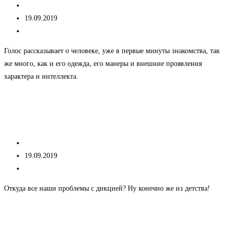
Автор
kseniacheNew
записи:
Запись
19.09.2019
опубликована:
Рубрика
Без рубрики
записи:
Голос рассказывает о человеке, уже в первые минуты знакомства, так
же много, как и его одежда, его манеры и внешние проявления
характера и интеллекта.
О
Продолжить чтение
чем
Про «фефекты фикции»
«говорит»
ваш
Автор
kseniacheNew
голос?
записи:
Запись
19.09.2019
опубликована:
Рубрика
Без рубрики
записи:
Откуда все наши проблемы с дикцией? Ну конечно же из детства!
Про
Продолжить чтение
«фефекты