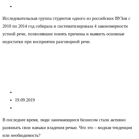
опубликована:
Рубрика
Без рубрики
записи:
Исследовательская группа студентов одного из российских ВУЗов с
2010 по 2014 год собирала и систематизировала 4 закономерности
устной речи, позволявшие понять причины и выявить основные
недостатки при восприятии разговорной речи.
4
Продолжить чтение
закономерности
Совершенствование речевых навыков,
устной
что это – тренд или необходимость?
речи
Автор
kseniacheNew
записи:
Запись
19.09.2019
опубликована:
Рубрика
Без рубрики
записи:
В последнее время, люди занимающиеся бизнесом стали активно
развивать свои навыки владения речью. Что это – модная тенденция
или необходимость?