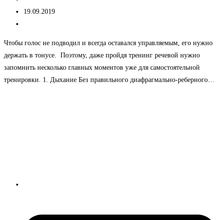
записи:
Запись
19.09.2019
опубликована:
Рубрика
Без рубрики
записи:
Чтобы голос не подводил и всегда оставался управляемым, его нужно
держать в тонусе. Поэтому, даже пройдя тренинг речевой нужно
запомнить несколько главных моментов уже для самостоятельной
тренировки. 1. Дыхание Без правильного диафрагмально-реберного…
Тренинг
Продолжить чтение
речевой.
7
основных
Школа техники речи
упражнений
Ксении Черновой
+7 (960) 223-05-55