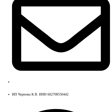
ksenia@kseniache.ru
ИП Чернова К.В. ИНН 602708550442
Telegram