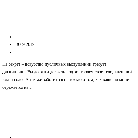
Совершенствование
Продолжить чтение
речевых
Диета для хорошего звучания голоса
навыков,
что
Автор
kseniacheNew
это
записи:
Запись
19.09.2019
–
опубликована:
Рубрика
Без рубрики
тренд
записи:
или
Не секрет – искусство публичных выступлений требует
необходимость?
дисциплины.Вы должны держать под контролем свое тело, внешний
вид и голос.А так же заботиться не только о том, как ваше питание
отражается на…
Диета
Продолжить чтение
для
Тренинг речевой. 7 основных
хорошего
упражнений
звучания
голоса
Автор
kseniacheNew