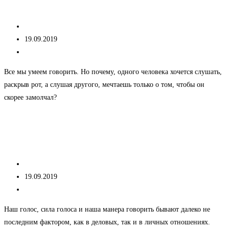
Ораторское искусство
фикции»
Автор
kseniacheNew
записи:
Запись
19.09.2019
опубликована:
Рубрика
Без рубрики
записи:
Все мы умеем говорить. Но почему, одного человека хочется слушать,
раскрыв рот, а слушая другого, мечтаешь только о том, чтобы он
скорее замолчал?
Ораторское
Продолжить чтение
искусство
Сила голоса
Автор
kseniacheNew
записи:
Запись
19.09.2019
опубликована:
Рубрика
Без рубрики
записи:
Наш голос, сила голоса и наша манера говорить бывают далеко не
последним фактором, как в деловых, так и в личных отношениях.